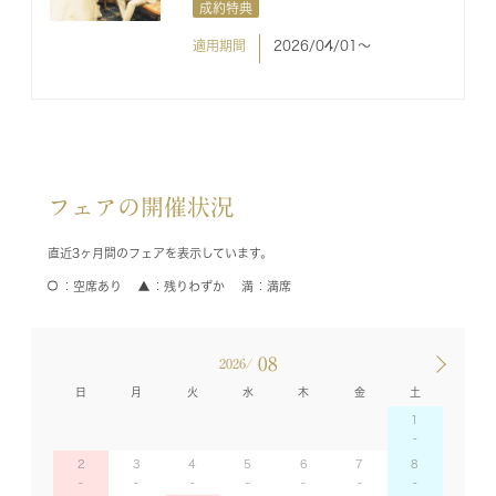
成約特典
適用期間
2026/04/01〜
フェアの開催状況
直近3ヶ月間のフェアを表示しています。
空席あり
残りわずか
満席
08
2026/
日
月
火
水
木
金
土
1
2
3
4
5
6
7
8