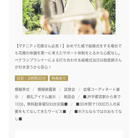
【マタニティ花嫁さん必見！】おめでた婚で結婚式をする場合で
も花嫁の体調を第一に考えたサポート体制をとるから心配なし。
ベテランプランナーによる打ち合わせ＆結婚式当日は助産師さん
が付き添うから安心！
目安：2時間30分
特典あり
模擬挙式
模擬披露宴
試食会
会場コーディネート展
示
婚礼アイテム展示
相談会
■JR宇都宮駅から車で
10分。無料駐車場500台完備■
■30年間で1000万人の来
賓をもてなしてきたサービス■
■ホテルならではのおもてな
し■