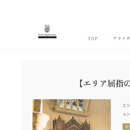
TOP
ブライ
【エリア屈指
エリ
ョン
目