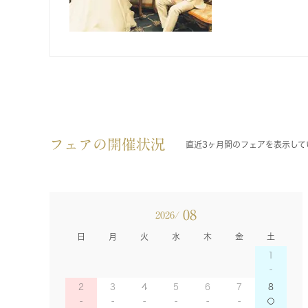
フェアの開催状況
直近3ヶ月間のフェアを表示して
08
2026/
日
月
火
水
木
金
土
1
2
3
4
5
6
7
8