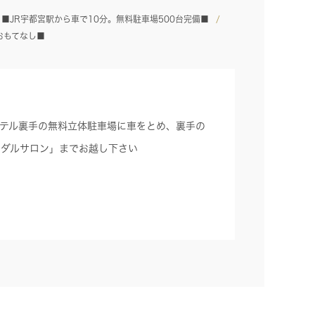
■JR宇都宮駅から車で10分。無料駐車場500台完備■
おもてなし■
、ホテル裏手の無料立体駐車場に車をとめ、裏手の
イダルサロン」までお越し下さい