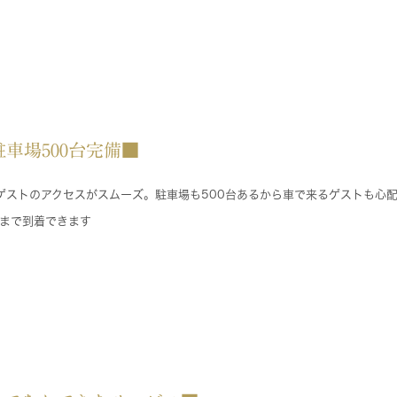
車場500台完備■
るゲストのアクセスがスムーズ。駐車場も500台あるから車で来るゲストも心
まで到着できます