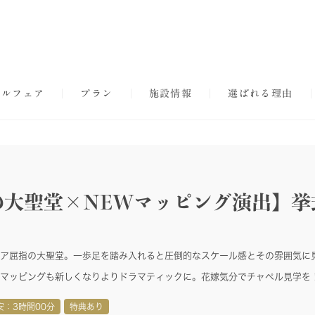
ダルフェア
プラン
施設情報
選ばれる理由
の大聖堂×NEWマッピング演出】挙
ア屈指の大聖堂。一歩足を踏み入れると圧倒的なスケール感とその雰囲気に
マッピングも新しくなりよりドラマティックに。花嫁気分でチャペル見学を
安：3時間00分
特典あり