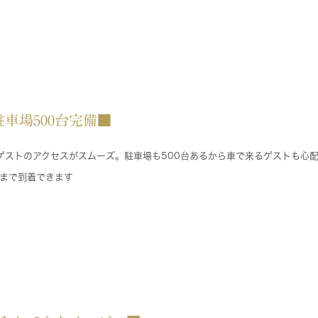
車場500台完備■
るゲストのアクセスがスムーズ。駐車場も500台あるから車で来るゲストも心
まで到着できます