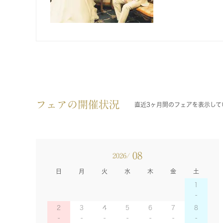
フェアの開催状況
直近3ヶ月間のフェアを表示して
08
2026/
日
月
火
水
木
金
土
1
2
3
4
5
6
7
8