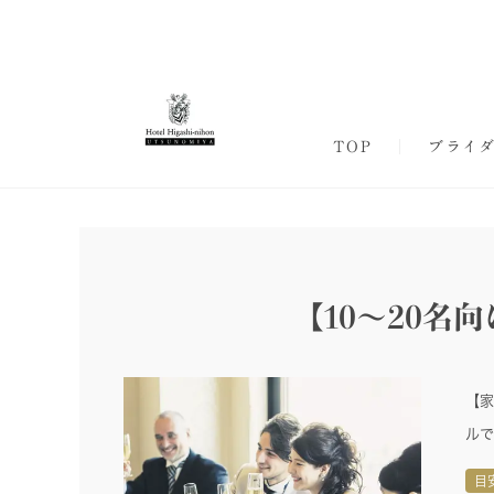
TOP
ブライ
【10～20
【家
ルで
目