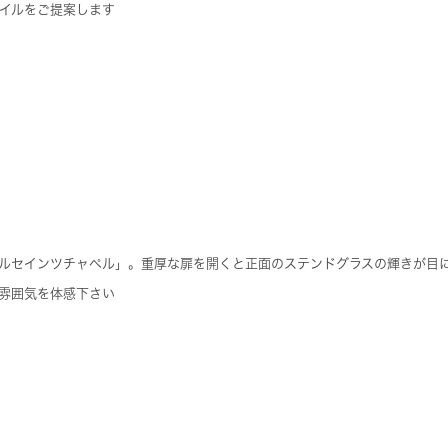
イルをご提案します
ルセインツチャペル」。重厚な扉を開くと正面のステンドグラスの輝きが目
雰囲気を体感下さい