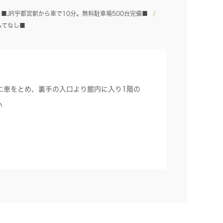
■JR宇都宮駅から車で10分。無料駐車場500台完備■
もてなし■
に車をとめ、裏手の入口より館内に入り1階の
い