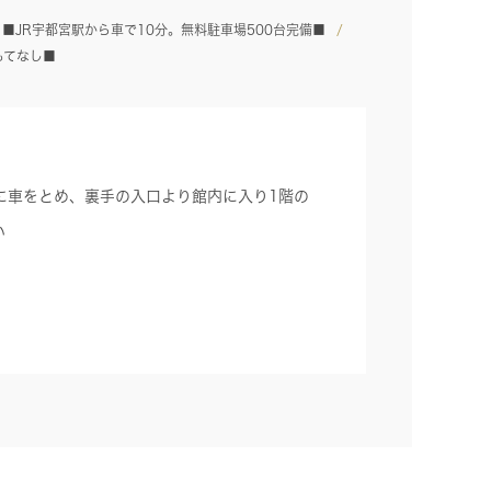
■JR宇都宮駅から車で10分。無料駐車場500台完備■
もてなし■
に車をとめ、裏手の入口より館内に入り1階の
い