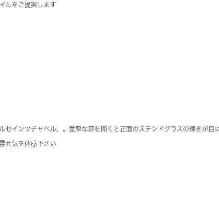
イルをご提案します
ルセインツチャペル」。重厚な扉を開くと正面のステンドグラスの輝きが目
雰囲気を体感下さい