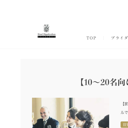
TOP
ブライ
【10～20
【家
ルで
目