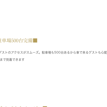
車場500台完備■
るゲストのアクセスがスムーズ。駐車場も500台あるから車で来るゲストも心
まで到着できます