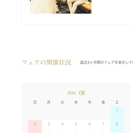
フェアの開催状況
直近3ヶ月間のフェアを表示して
08
2026/
日
月
火
水
木
金
土
1
2
3
4
5
6
7
8