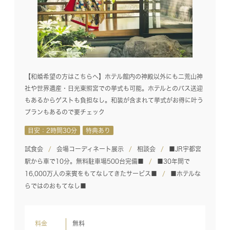
【和婚希望の方はこちらへ】ホテル館内の神殿以外にも二荒山神
社や世界遺産・日光東照宮での挙式も可能。ホテルとのバス送迎
もあるからゲストも負担なし。和装が含まれて挙式がお得に叶う
プランもあるので要チェック
目安：2時間30分
特典あり
試食会
会場コーディネート展示
相談会
■JR宇都宮
駅から車で10分。無料駐車場500台完備■
■30年間で
16,000万人の来賓をもてなしてきたサービス■
■ホテルな
らではのおもてなし■
料金
無料