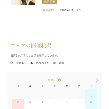
成約特典
適用期間
2026/04/01〜
フェアの開催状況
直近3ヶ月間のフェアを表示しています。
空席あり
残りわずか
満席
08
2026/
日
月
火
水
木
金
土
1
2
3
4
5
6
7
8