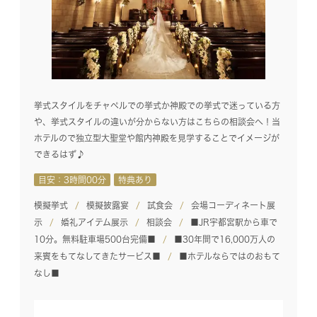
挙式スタイルをチャペルでの挙式か神殿での挙式で迷っている方
や、挙式スタイルの違いが分からない方はこちらの相談会へ！当
ホテルので独立型大聖堂や館内神殿を見学することでイメージが
できるはず♪
目安：3時間00分
特典あり
模擬挙式
模擬披露宴
試食会
会場コーディネート展
示
婚礼アイテム展示
相談会
■JR宇都宮駅から車で
10分。無料駐車場500台完備■
■30年間で16,000万人の
来賓をもてなしてきたサービス■
■ホテルならではのおもて
なし■