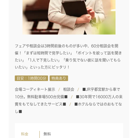
フェアや相談会は3時間前後のものが多い中、60分相談会を開
催！「まずは短時間で見学したい」「ポイントを絞って話を聞き
たい」「1人で下見したい」「乗り気でない彼に話を聞いてもら
いたい」といった方にピッタリ！
目安：1時間00分
特典あり
会場コーディネート展示
相談会
■JR宇都宮駅から車で
10分。無料駐車場500台完備■
■30年間で16000万人の来
賓をもてなしてきたサービス■
■ホテルならではのおもてな
し■
料金
無料