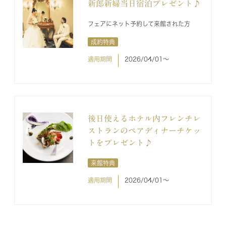
新郎新婦当日宿泊プレゼント♪
フェアにネット予約して来館された方
成約特典
適用期間
2026/04/01〜
後日使えるホテル内フレンチレ
ストランのペアディナーチケッ
トをプレゼント♪
来館特典
適用期間
2026/04/01〜