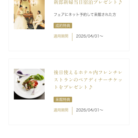
新郎新婦当日宿泊プレゼント♪
フェアにネット予約して来館された方
成約特典
適用期間
2026/04/01〜
後日使えるホテル内フレンチレ
ストランのペアディナーチケッ
トをプレゼント♪
来館特典
適用期間
2026/04/01〜