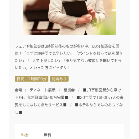
フェアや相談会は3時間前後のものが多い中、60分相談会を開
催！「まずは短時間で見学したい」「ポイントを絞って話を聞き
たい」「1人で下見したい」「乗り気でない彼に話を聞いてもら
いたい」といった方にピッタリ！
目安：1時間00分
特典あり
会場コーディネート展示
相談会
■JR宇都宮駅から車で
10分。無料駐車場500台完備■
■30年間で16000万人の来
賓をもてなしてきたサービス■
■ホテルならではのおもてな
し■
料金
無料